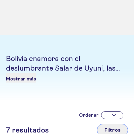
Bolivia enamora con el
deslumbrante Salar de Uyuni, las
montañas andinas y una herencia
Mostrar más
indígena que se siente en cada
mercado y tradición. Entre ciudades
coloniales llenas de historia y
paisajes únicos, ofrece una
Ordenar
experiencia auténtica y
7
resultados
Filtros