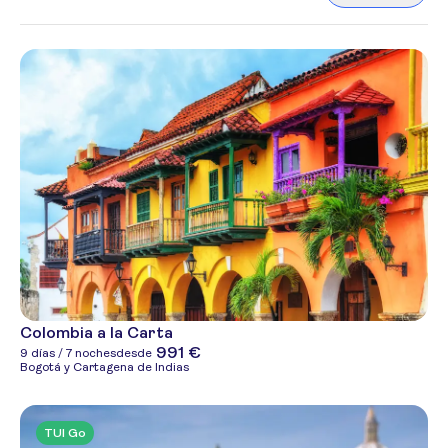
Colombia a la Carta
991 €
9 días / 7 noches
desde
Bogotá y Cartagena de Indias
TUI Go