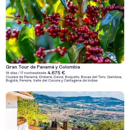
Gran Tour de Panamá y Colombia
4.675 €
19 días / 17 noches
desde
Ciudad de Panamá, Emberá, David, Boquete, Bocas del Toro, Gamboa,
Bogotá, Pereira, Valle del Cocora y Cartagena de Indias