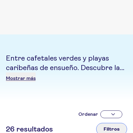
Entre cafetales verdes y playas
caribeñas de ensueño. Descubre la
calidez de su gente, ciudades
Mostrar más
coloniales llenas de color y una
biodiversidad que parece sacada de
una novela épica.
Ordenar
26
resultados
Filtros