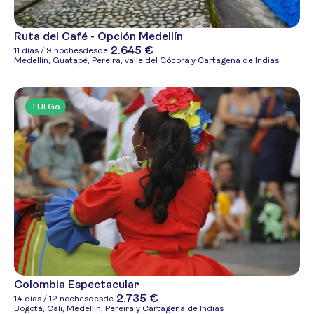
Ruta del Café - Opción Medellín
2.645 €
11 días / 9 noches
desde
Medellín, Guatapé, Pereira, valle del Cócora y Cartagena de Indias
TUI Go
Colombia Espectacular
2.735 €
14 días / 12 noches
desde
Bogotá, Cali, Medellín, Pereira y Cartagena de Indias