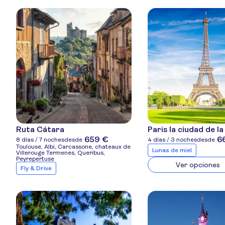
Ruta Cátara
Paris la ciudad de la
659 €
6
8 días / 7 noches
desde
4 días / 3 noches
desde
Toulouse, Albi, Carcassone, chateaux de
Lunas de miel
Villerouge Termenes, Queribus,
Peyrepertuse
Ver opciones
Fly & Drive