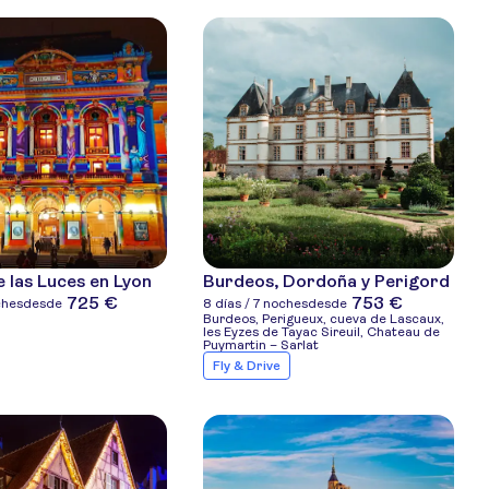
e las Luces en Lyon
Burdeos, Dordoña y Perigord
725 €
753 €
ches
desde
8 días / 7 noches
desde
Burdeos, Perigueux, cueva de Lascaux,
les Eyzes de Tayac Sireuil, Chateau de
Puymartin – Sarlat
Fly & Drive