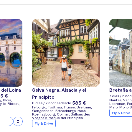
 del Loira
Selva Negra, Alsacia y el
Bretaña a
35 €
7 días / 6 no
Principito
 Blois,
Nantes, Vann
585 €
8 días / 7 noches
desde
y-le-Rideau,
Locronan, Per
Friburgo, Todtnau, Titisee, Breitnau,
Malo, Mont-S
Gengenbach, Estrasburgo, Haut
Fly & Drive
Koenisgbourg, Colmar, Ballons des
Vosges y Parque del Principito
Fly & Drive