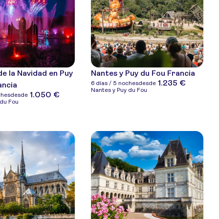
de la Navidad en Puy
Nantes y Puy du Fou Francia
1.235 €
6 días / 5 noches
desde
ancia
Nantes y Puy du Fou
1.050 €
ches
desde
 du Fou