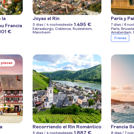
 la
Joyas el Rin
París y Pa
1.495 €
5 días / 4 noches
desde
7 días / 6 no
ou Francia
Estrasburgo, Coblenza, Rudesheim,
París, Brusela
301 €
Mannheim
Amsterdam, 
Trenes
 plazas
ra
Recorriendo el Rin Romántico
Francia Se
1.887 €
5 días / 4 noches
desde
8 días / 7 no