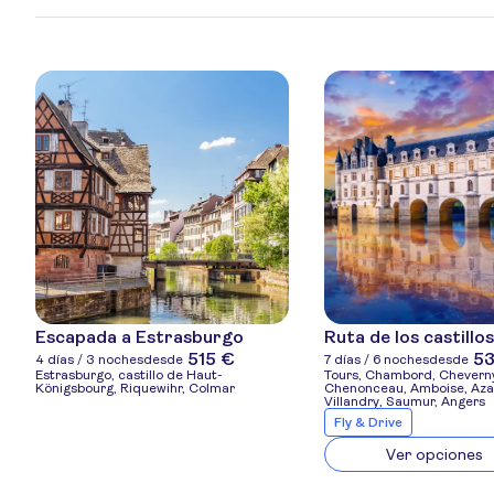
Escapada a Estrasburgo
Ruta de los castillos
515 €
5
4 días / 3 noches
desde
7 días / 6 noches
desde
Estrasburgo, castillo de Haut-
Tours, Chambord, Cheverny,
Königsbourg, Riquewihr, Colmar
Chenonceau, Amboise, Aza
Villandry, Saumur, Angers
Fly & Drive
Ver opciones