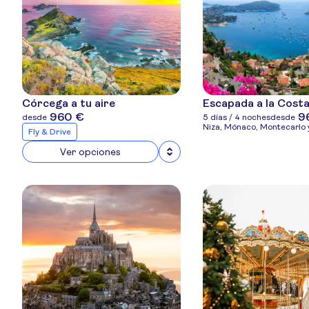
Córcega a tu aire
Escapada a la Costa
960 €
9
desde
5 días / 4 noches
desde
Niza, Mónaco, Montecarlo 
Fly & Drive
Ver opciones