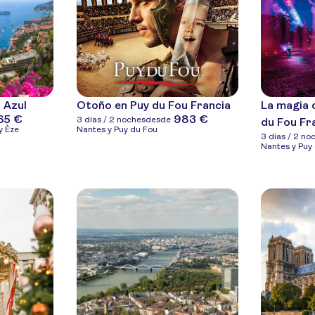
 Azul
Otoño en Puy du Fou Francia
La magia 
65 €
983 €
3 días / 2 noches
desde
du Fou Fr
y Èze
Nantes y Puy du Fou
3 días / 2 no
Nantes y Puy