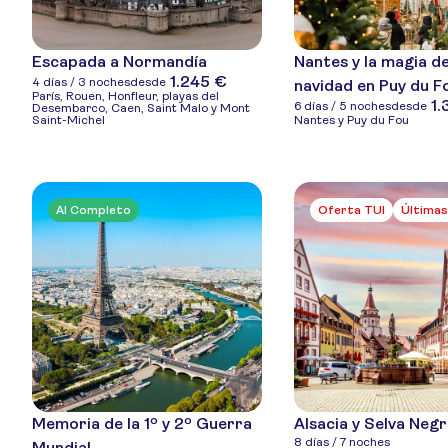
Escapada a Normandía
Nantes y la magia de
1.245 €
4 días / 3 noches
desde
navidad en Puy du F
París, Rouen, Honfleur, playas del
1.
6 días / 5 noches
desde
Desembarco, Caen, Saint Malo y Mont
Saint-Michel
Nantes y Puy du Fou
Al Completo
Oferta TUI
Últimas
Memoria de la 1º y 2º Guerra
Alsacia y Selva Neg
8 días / 7 noches
Mundial