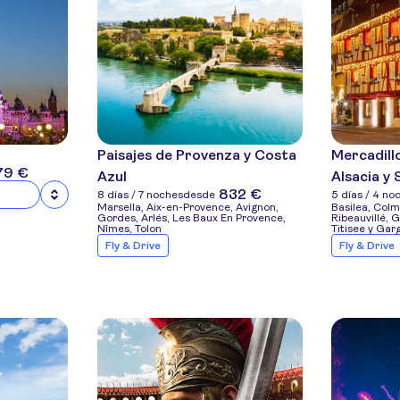
Paisajes de Provenza y Costa
Mercadill
79 €
Azul
Alsacia y 
832 €
8 días / 7 noches
desde
5 días / 4 no
Marsella, Aix-en-Provence, Avignon,
Basilea, Colm
Gordes, Arlés, Les Baux En Provence,
Ribeauvillé, 
Nîmes, Tolon
Titisee y Ga
Fly & Drive
Fly & Drive