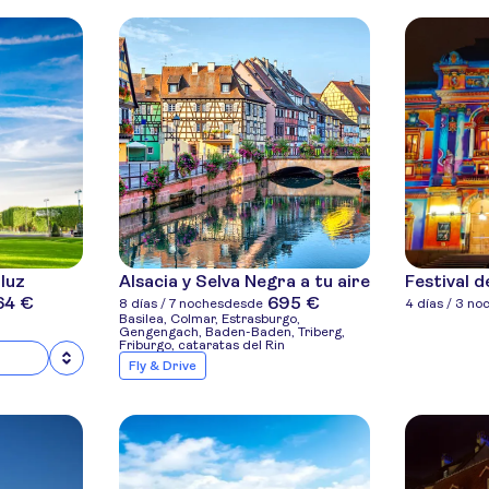
 luz
Alsacia y Selva Negra a tu aire
Festival d
64 €
695 €
8 días / 7 noches
desde
4 días / 3 no
Basilea, Colmar, Estrasburgo,
Gengengach, Baden-Baden, Triberg,
Friburgo, cataratas del Rin
Fly & Drive