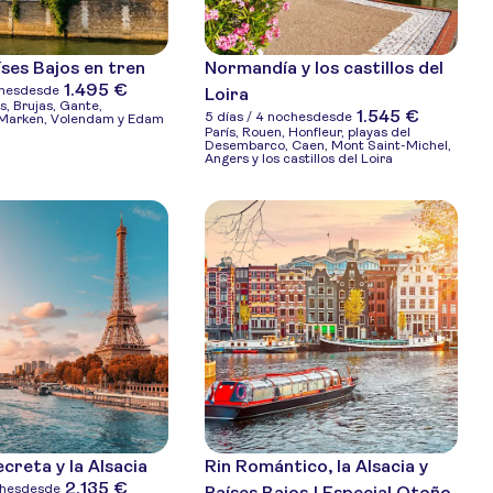
íses Bajos en tren
Normandía y los castillos del
1.495 €
ches
desde
Loira
s, Brujas, Gante,
1.545 €
5 días / 4 noches
desde
Marken, Volendam y Edam
París, Rouen, Honfleur, playas del
Desembarco, Caen, Mont Saint-Michel,
Angers y los castillos del Loira
creta y la Alsacia
Rin Romántico, la Alsacia y
2.135 €
ches
desde
Países Bajos | Especial Otoño