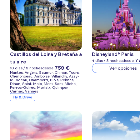
Castillos del Loira y Bretaña a
Disneyland® París
7
4 días / 3 noches
desde
tu aire
759 €
Ver opciones
10 días / 9 noches
desde
Nantes, Angers, Saumur, Chinon, Tours,
Chenonceau, Amboise, Villandry, Azay-
le-Rideau, Chambord, Blois, Rennes,
Dinan, Saint-Malo, Mont-Sant-Michel,
Perros-Guirec, Morlaix, Quimper,
Carnac, Vannes
Fly & Drive