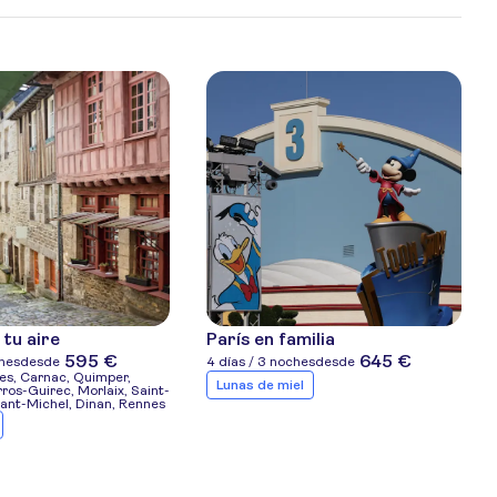
 tu aire
París en familia
595 €
645 €
ches
desde
4 días / 3 noches
desde
es, Carnac, Quimper,
Lunas de miel
ros-Guirec, Morlaix, Saint-
ant-Michel, Dinan, Rennes