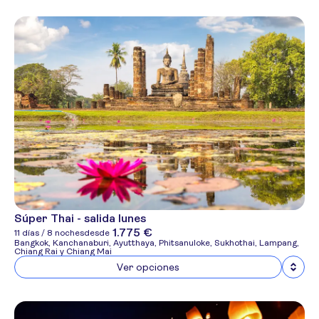
Súper Thai - salida lunes
1.775 €
11 días / 8 noches
desde
Bangkok, Kanchanaburi, Ayutthaya, Phitsanuloke, Sukhothai, Lampang,
Chiang Rai y Chiang Mai
Ver opciones