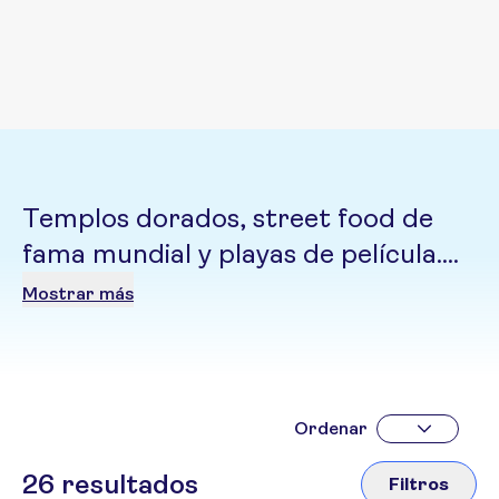
Templos dorados, street food de
fama mundial y playas de película.
Tailandia lo tiene todo: desde el caos
Mostrar más
vibrante de Bangkok hasta la paz
absoluta en las islas del sur.
Ordenar
26
resultados
Filtros