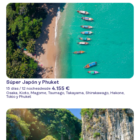
Súper Japón y Phuket
4.155 €
15 días / 12 noches
desde
Osaka, Kioto, Magome, Tsumago, Takayama, Shirakawago, Hakone,
Tokio y Phuket