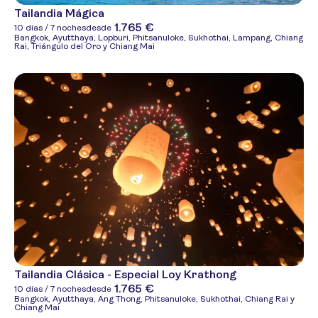
Tailandia Mágica
1.765 €
10 días / 7 noches
desde
Bangkok, Ayutthaya, Lopburi, Phitsanuloke, Sukhothai, Lampang, Chiang
Rai, Triángulo del Oro y Chiang Mai
Tailandia Clásica - Especial Loy Krathong
1.765 €
10 días / 7 noches
desde
Bangkok, Ayutthaya, Ang Thong, Phitsanuloke, Sukhothai, Chiang Rai y
Chiang Mai