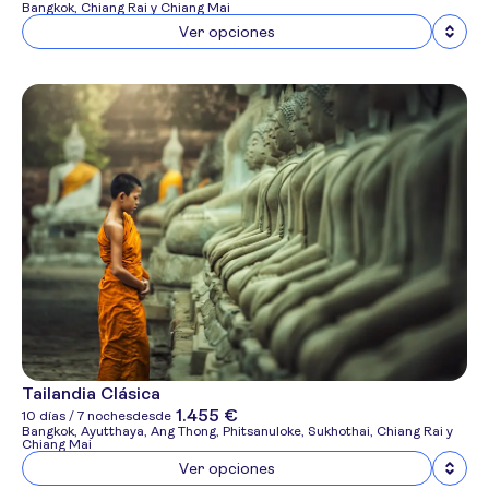
Bangkok, Chiang Rai y Chiang Mai
Ver opciones
Tailandia Clásica
1.455 €
10 días / 7 noches
desde
Bangkok, Ayutthaya, Ang Thong, Phitsanuloke, Sukhothai, Chiang Rai y
Chiang Mai
Ver opciones