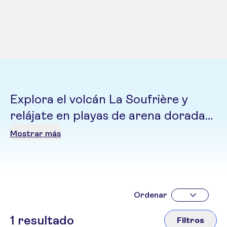
Explora el volcán La Soufrière y
relájate en playas de arena dorada
bañadas por aguas turquesas.
Mostrar más
Guadalupe es la esencia del Caribe
francés, un destino donde la cultura
criolla y la naturaleza tropical
conviven.
Ordenar
1
resultado
Filtros